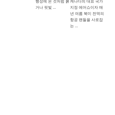
행성에 온 것처럼 붉
캐나다의 대표 국가
거나 핏빛 …
지정 에어쇼이자 매
년 여름 북미 전역의
항공 팬들을 사로잡
는 …