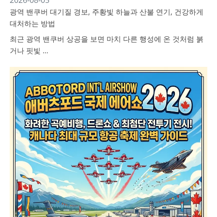
2026-08-05
광역 밴쿠버 대기질 경보, 주황빛 하늘과 산불 연기, 건강하게
대처하는 방법
최근 광역 밴쿠버 상공을 보면 마치 다른 행성에 온 것처럼 붉
거나 핏빛 …