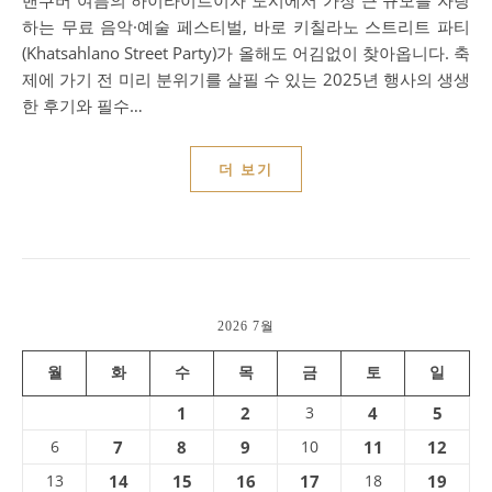
밴쿠버 여름의 하이라이트이자 도시에서 가장 큰 규모를 자랑
하는 무료 음악·예술 페스티벌, 바로 키칠라노 스트리트 파티
(Khatsahlano Street Party)가 올해도 어김없이 찾아옵니다. 축
제에 가기 전 미리 분위기를 살필 수 있는 2025년 행사의 생생
한 후기와 필수…
더 보기
2026 7월
월
화
수
목
금
토
일
1
2
3
4
5
6
7
8
9
10
11
12
13
14
15
16
17
18
19