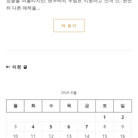
정글을 떠올리지만, 밴쿠버의 우림은 시원하고 안개 낀, 완전
히 다른 매력을…
더 보기
이전 글
2026 8월
월
화
수
목
금
토
일
1
2
3
4
5
6
7
8
9
10
11
12
13
14
15
16