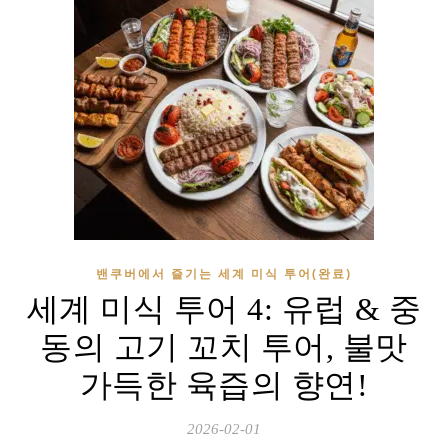
밴쿠버에서 즐기는 세계 미식 투어(완료)
세계 미식 투어 4: 유럽 & 중
동의 고기 꼬치 투어, 불맛
가득한 육즙의 향연!
2026-02-01