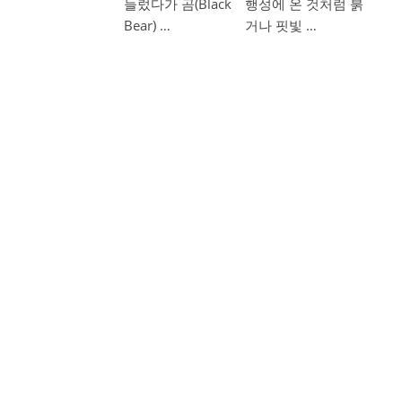
들렀다가 곰(Black
행성에 온 것처럼 붉
Bear) …
거나 핏빛 …