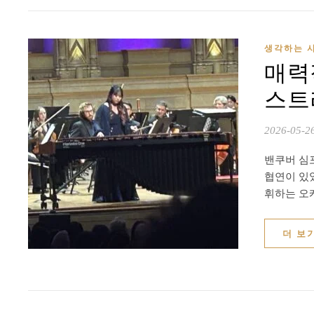
생각하는 
매력
스트라
2026-05-2
밴쿠버 심
협연이 있
휘하는 오
더 보