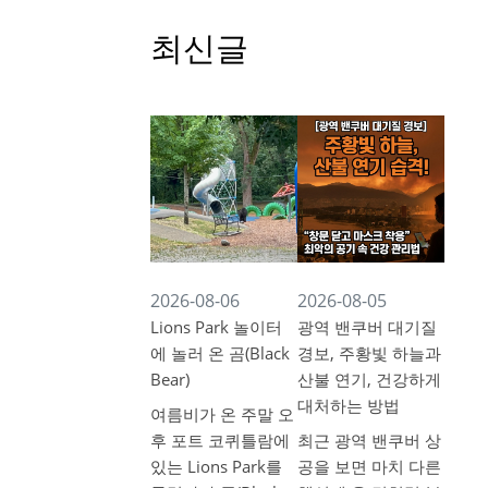
최신글
2026-08-06
2026-08-05
Lions Park 놀이터
광역 밴쿠버 대기질
에 놀러 온 곰(Black
경보, 주황빛 하늘과
Bear)
산불 연기, 건강하게
대처하는 방법
여름비가 온 주말 오
후 포트 코퀴틀람에
최근 광역 밴쿠버 상
있는 Lions Park를
공을 보면 마치 다른