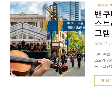
노잼시티 N
밴쿠
스트라
그램
2026-05-1
이번 주말
스트라(VS
운과 그랜
더 보