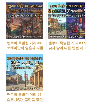
밴쿠버의 발상지, 워터
감성의 만남, 웨스트 4번
스트리트의 개스타운
가 (West 4th Avenue)
(Gastown)
밴쿠버 특별한 거리 #4:
밴쿠버 특별한 거리 #3 :
보헤미안의 영혼과 리틀
낮과 밤이 다른 반전 매
이탈리아, 커머셜 드라
력, 그랜빌 스트리트
이브 (Commercial
(Granville Street)
Drive)
밴쿠버 특별한 거리 #1:
쇼핑, 문화, 그리고 열정
의 심장부, 랍슨 스트리
트 (Robson Street)