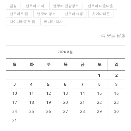
딤섬
밴쿠버 거리
밴쿠버 관광명소
밴쿠버 다운타운
밴쿠버 맛집
밴쿠버 명소
밴쿠버 쇼핑
차이나타운
차이나타운 맛집
캐나다 역사
밴쿠버 특별한 거리
에 댓글 닫힘
2026 8월
월
화
수
목
금
토
일
1
2
3
4
5
6
7
8
9
10
11
12
13
14
15
16
17
18
19
20
21
22
23
24
25
26
27
28
29
30
31