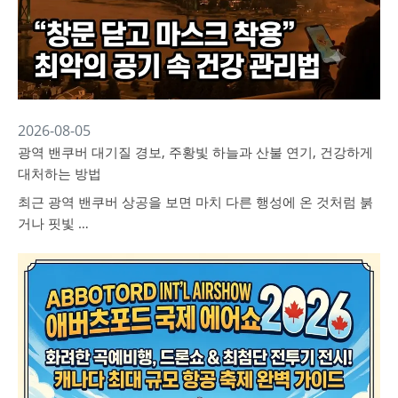
2026-08-05
광역 밴쿠버 대기질 경보, 주황빛 하늘과 산불 연기, 건강하게
대처하는 방법
최근 광역 밴쿠버 상공을 보면 마치 다른 행성에 온 것처럼 붉
거나 핏빛 …