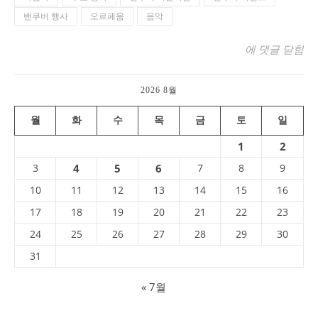
밴쿠버 행사
오르페움
음악
오르페움(Orphe
에 댓글 닫힘
2026 8월
월
화
수
목
금
토
일
1
2
3
4
5
6
7
8
9
10
11
12
13
14
15
16
17
18
19
20
21
22
23
24
25
26
27
28
29
30
31
« 7월