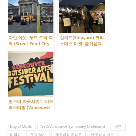
다인 아웃, 푸드 트럭 축
십야드(Shipyard) 크리
제 (Street Food City
스마스 마켓! 즐거움과
14)에 다녀왔어요 ㅠㅠ~
먹거리가 가득한 곳!
밴쿠버 아웃사이더 아트
페스티벌 (Vancouver
Outsider Arts
Festival)에 다녀 왔어
요!
Day of Music
VSO(Vancouver Symphony Orchestra)
공연
마림바
무료 행사
밴쿠버 다운타운
밴쿠버 이벤트