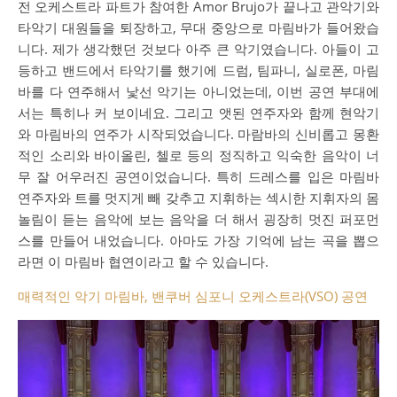
전 오케스트라 파트가 참여한 Amor Brujo가 끝나고 관악기와
타악기 대원들을 퇴장하고, 무대 중앙으로 마림바가 들어왔습
니다. 제가 생각했던 것보다 아주 큰 악기였습니다. 아들이 고
등하고 밴드에서 타악기를 했기에 드럼, 팀파니, 실로폰, 마림
바를 다 연주해서 낯선 악기는 아니었는데, 이번 공연 부대에
서는 특히나 커 보이네요. 그리고 앳된 연주자와 함께 현악기
와 마림바의 연주가 시작되었습니다. 마람바의 신비롭고 몽환
적인 소리와 바이올린, 첼로 등의 정직하고 익숙한 음악이 너
무 잘 어우러진 공연이었습니다. 특히 드레스를 입은 마림바
연주자와 트를 멋지게 빼 갖추고 지휘하는 섹시한 지휘자의 몸
놀림이 듣는 음악에 보는 음악을 더 해서 굉장히 멋진 퍼포먼
스를 만들어 내었습니다. 아마도 가장 기억에 남는 곡을 뽑으
라면 이 마림바 협연이라고 할 수 있습니다.
매력적인 악기 마림바, 밴쿠버 심포니 오케스트라(VSO) 공연