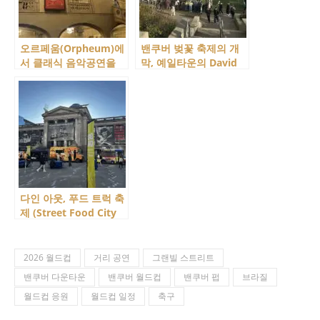
오르페움(Orpheum)에
밴쿠버 벚꽃 축제의 개
서 클래식 음악공연을
막, 예일타운의 David
보다! VSO의 ‘Day of
Lam Park 방문기
Music’ 파트 1
다인 아웃, 푸드 트럭 축
제 (Street Food City
14)에 다녀왔어요 ㅠㅠ~
2026 월드컵
거리 공연
그랜빌 스트리트
밴쿠버 다운타운
밴쿠버 월드컵
밴쿠버 펍
브라질
월드컵 응원
월드컵 일정
축구